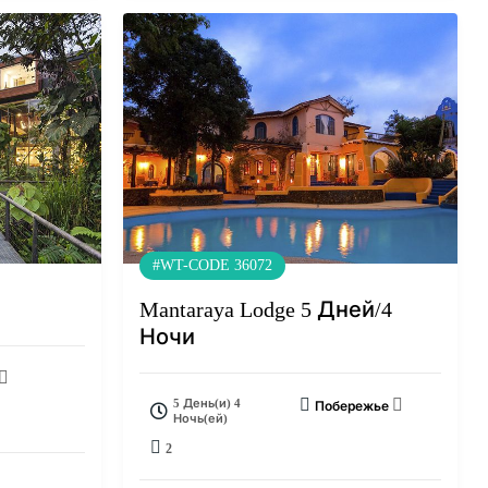
#WT-CODE 36072
Mantaraya Lodge 5 Дней/4
Ночи
5 День(и) 4
Побережье
Ночь(ей)
2