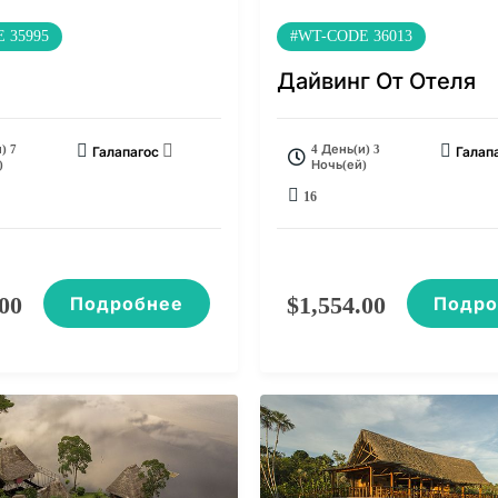
 35995
#WT-CODE 36013
Дайвинг От Отеля
) 7
4 День(и) 3
Галапагос
Галап
)
Ночь(ей)
16
.00
$
1,554.00
Подробнее
Подро