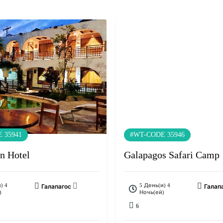
 35941
#WT-CODE 35946
in Hotel
Galapagos Safari Camp
) 4
5 День(и) 4
Галапагос
Галап
)
Ночь(ей)
6