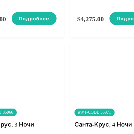
.00
$
4,275.00
Подробнее
Подро
 35966
#WT-CODE 35971
рус, 3 Ночи
Санта-Крус, 4 Ночи