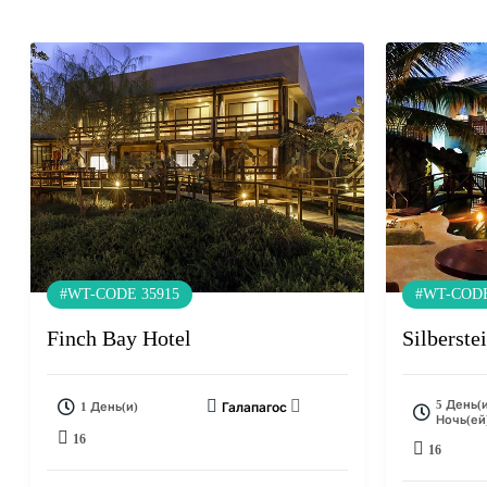
#WT-CODE 35915
#WT-CODE
Finch Bay Hotel
Silberste
5 День(и
1 День(и)
Галапагос
Ночь(ей
16
16