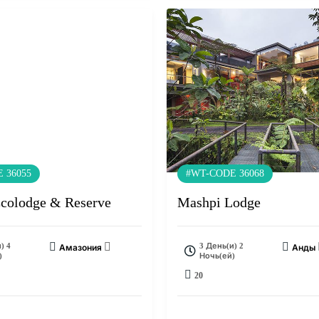
 36055
#WT-CODE 36068
colodge & Reserve
Mashpi Lodge
) 4
3 День(и) 2
Амазония
Анды
)
Ночь(ей)
20