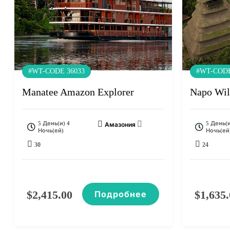
#WT-CODE 36033
#WT-CODE
Manatee Amazon Explorer
Napo Wil
5 День(и) 4
5 День(и
Амазония
Ночь(ей)
Ночь(ей
30
24
$
2,415.00
$
1,635
Подробнее