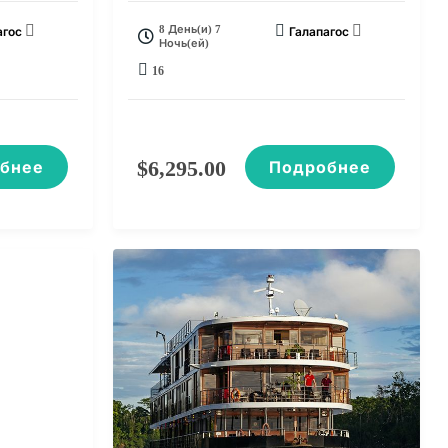
8 День(и) 7
агос
Галапагос
Ночь(ей)
16
$
6,295.00
бнее
Подробнее