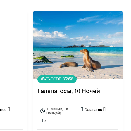
#WT-CODE 35958
Галапагосы, 10 Ночей
11 День(и) 10
агос
Галапагос
Ночь(ей)
3