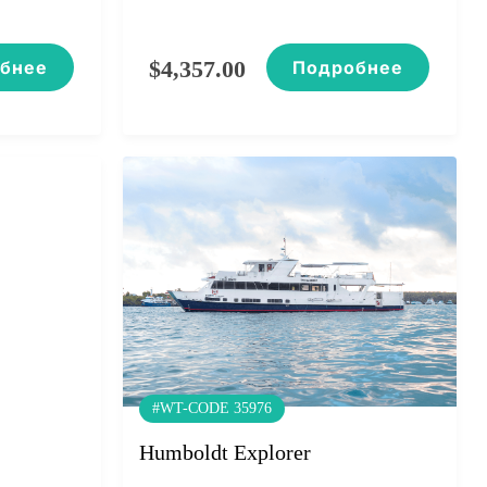
$
4,357.00
бнее
Подробнее
#WT-CODE 35976
Humboldt Explorer