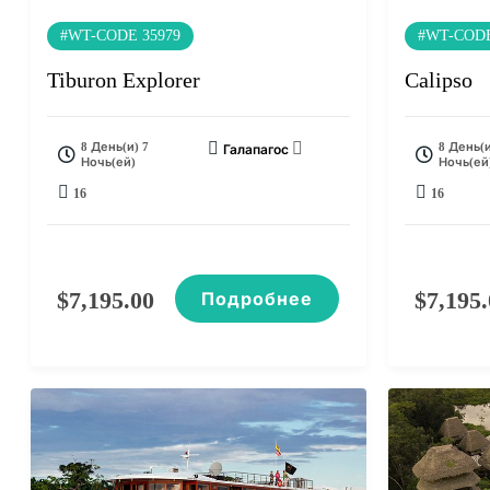
#WT-CODE 35979
#WT-CODE
Tiburon Explorer
Calipso
8 День(и) 7
8 День(и
Галапагос
Ночь(ей)
Ночь(ей
16
16
$
7,195.00
$
7,195
Подробнее