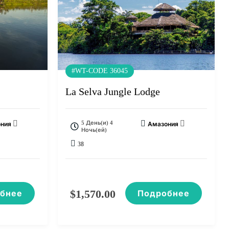
#WT-CODE 36045
La Selva Jungle Lodge
5 День(и) 4
ния
Амазония
Ночь(ей)
38
$
1,570.00
бнее
Подробнее