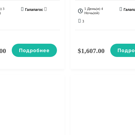
) 3
5 День(и) 4
Галапагос
Галап
)
Ночь(ей)
3
.00
$
1,607.00
Подробнее
Подро