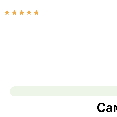
Эксклюзивные направления Южной Америки | П
Гибкая отмена
Гарантия лучшей цены
Са