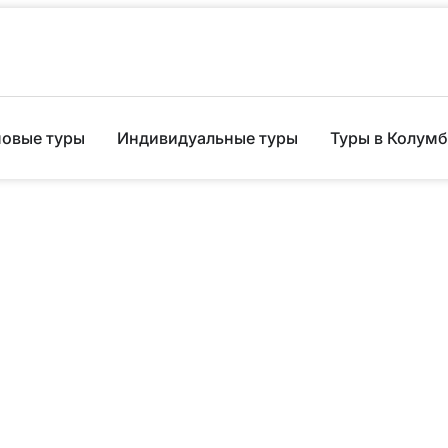
повые туры
Индивидуальные туры
Туры в Колум
дору