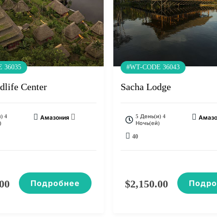
 36035
#WT-CODE 36043
dlife Center
Sacha Lodge
) 4
5 День(и) 4
Амазония
Амазо
)
Ночь(ей)
40
.00
$
2,150.00
Подробнее
Подро