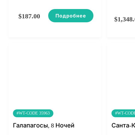
$
187.00
Подробнее
$
1,348
#WT-CODE 35963
#WT-CODE
Галапагосы, 8 Ночей
Санта-К