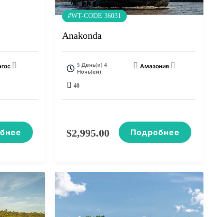
#WT-CODE 36031
Anakonda
5 День(и) 4
агос
Амазония
Ночь(ей)
40
$
2,995.00
бнее
Подробнее