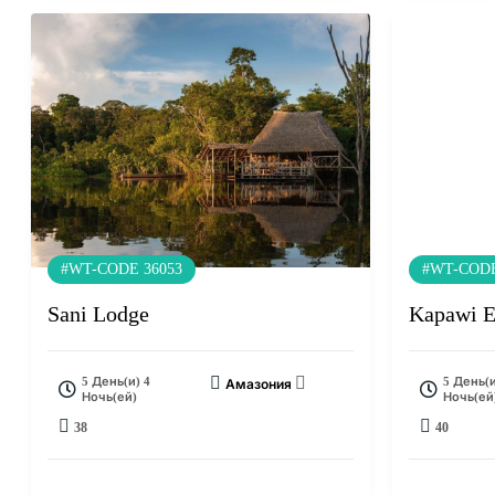
#WT-CODE 36053
#WT-CODE
Sani Lodge
Kapawi E
5 День(и) 4
5 День(и
Амазония
Ночь(ей)
Ночь(ей
38
40