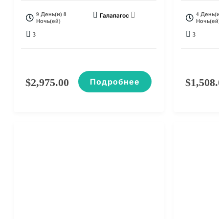
9 День(и) 8
4 День(и
Галапагос
Ночь(ей)
Ночь(ей
3
3
$
2,975.00
$
1,508
Подробнее