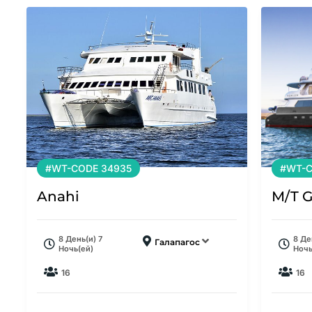
#WT-CODE 34935
#WT-C
Anahi
M/T G
8 День(и) 7
8 Де
Галапагос
Ночь(ей)
Ночь
16
16