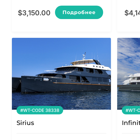
$
3,150.00
$
4,1
Подробнее
#WT-CODE 38338
#WT-C
Sirius
Infini