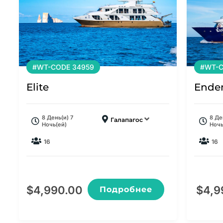
#WT-CODE 34959
#WT-C
Elite
Ende
8 День(и) 7
8 Де
Галапагос
Ночь(ей)
Ночь
16
16
$
4,990.00
$
4,9
Подробнее