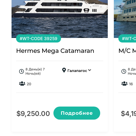
#WT-CODE 39259
#WT-C
Hermes Mega Catamaran
M/C 
8 День(и) 7
8 Де
Галапагос
Ночь(ей)
Ночь
20
16
$
9,250.00
$
4,1
Подробнее