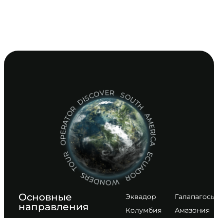
DISCOVER SOUTH AMERICA ECUADOR WONDERS TOUR OPERATOR
Основные
Эквадор
Галапагосы
направления
Колумбия
Амазония