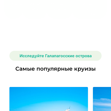
отмена
лучшей
мирового
сейчас —
цены
класса
платите
позже
Исследуйте Галапагосские острова
Самые популярные круизы