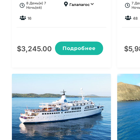
8 День(и) 7
7 Де
Галапагос
Ночь(ей)
Ночь
16
48
$
3,245.00
$
5,9
Подробнее