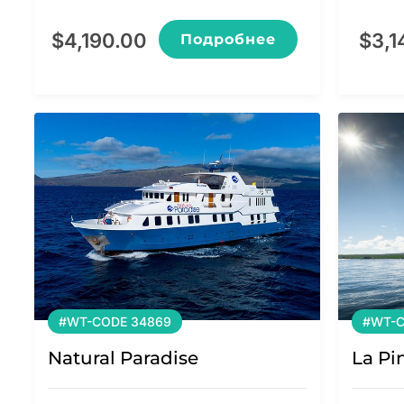
$
4,190.00
$
3,1
Подробнее
#WT-CODE 34869
#WT-C
Natural Paradise
La Pi