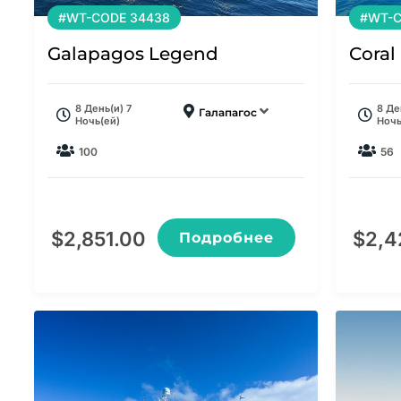
#WT-CODE 34438
#WT-C
Galapagos Legend
Coral I
8 День(и) 7
8 Де
Галапагос
Ночь(ей)
Ночь
100
56
$
2,851.00
$
2,4
Подробнее