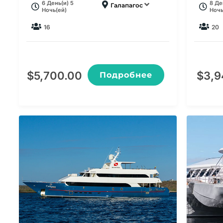
6 День(и) 5
8 Де
Галапагос
Ночь(ей)
Ночь
16
20
$
5,700.00
$
3,9
Подробнее