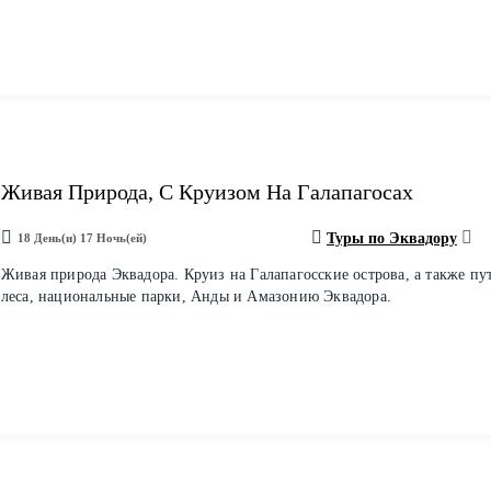
Живая Природа, С Круизом На Галапагосах
Туры по Эквадору
18 День(и) 17 Ночь(ей)
Живая природа Эквадора. Круиз на Галапагосские острова, а также пу
леса, национальные парки, Анды и Амазонию Эквадора.