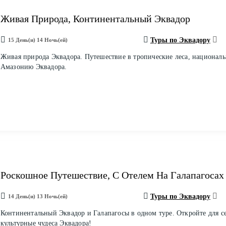
Живая Природа, Континентальный Эквадор
Туры по Эквадору
15 День(и) 14 Ночь(ей)
Живая природа Эквадора. Путешествие в тропические леса, национал
Амазонию Эквадора.
Роскошное Путешествие, С Отелем На Галапагосах
Туры по Эквадору
14 День(и) 13 Ночь(ей)
Континентальный Эквадор и Галапагосы в одном туре. Откройте для с
культурные чудеса Эквадора!