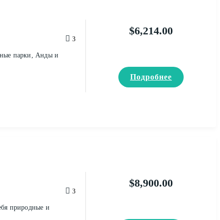
$
6,214.00
3
ьные парки, Анды и
Подробнее
$
8,900.00
3
ебя природные и