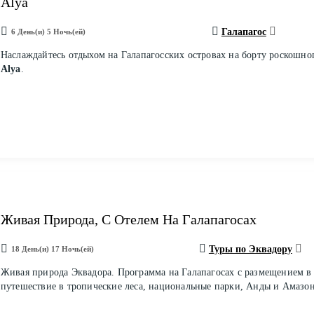
Alya
Галапагос
6 День(и) 5 Ночь(ей)
Наслаждайтесь отдыхом на Галапагосских островах на борту роскошно
Alya
.
Живая Природа, С Отелем На Галапагосах
Туры по Эквадору
18 День(и) 17 Ночь(ей)
Живая природа Эквадора. Программа на Галапагосах с размещением в 
путешествие в тропические леса, национальные парки, Анды и Амазо