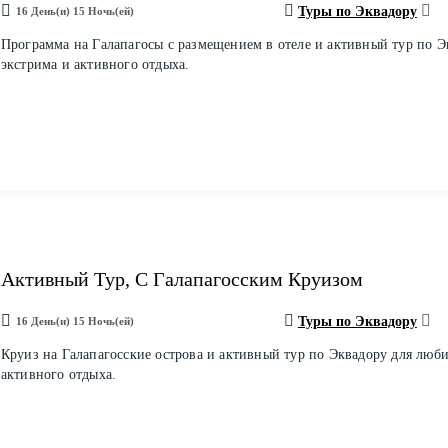
Туры по Эквадору
16 День(и) 15 Ночь(ей)
Программа на Галапагосы с размещением в отеле и активный тур по Э
экстрима и активного отдыха.
Активный Тур, С Галапагосским Круизом
Туры по Эквадору
16 День(и) 15 Ночь(ей)
Круиз на Галапагосские острова и активный тур по Эквадору для люби
активного отдыха.