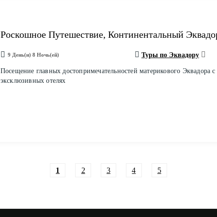
Роскошное Путешествие, Континентальный Эквадо
Туры по Эквадору
9 День(и) 8 Ночь(ей)
Посещение главных достопримечательностей материкового Эквадора с
эксклюзивных отелях
1
2
3
4
5