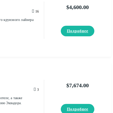
$
4,600.00
16
го круизного лайнера
Подробнее
$
7,674.00
3
отеле, а также
нию Эквадора.
Подробнее