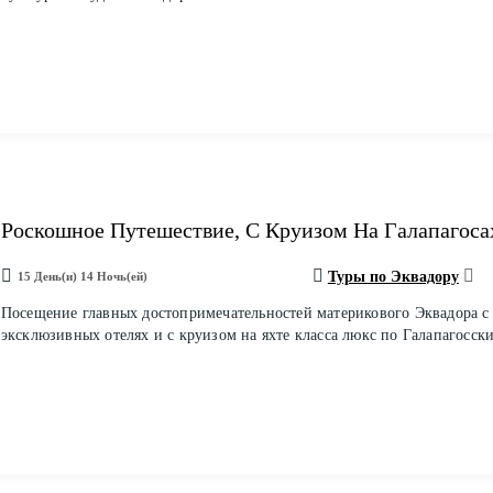
Роскошное Путешествие, С Круизом На Галапагоса
Туры по Эквадору
15 День(и) 14 Ночь(ей)
Посещение главных достопримечательностей материкового Эквадора с
эксклюзивных отелях и с круизом на яхте класса люкс по Галапагосск