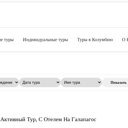
е туры
Индивидуальные туры
Туры в Колумбию
О 
Показать
Активный Тур, С Отелем На Галапагос