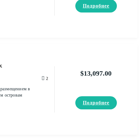
Подробнее
х
$
13,097.00
2
 размещением в
им островам
Подробнее