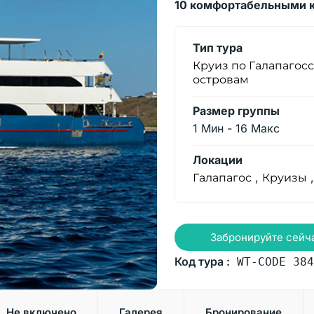
10 комфортабельными к
Тип тура
Круиз по Галапагос
островам
Размер группы
1 Мин
-
16 Макс
Локации
,
Галапагос
Круизы
Забронируйте сейч
Код тура :
WT-CODE 384
Не включено
Галерея
Бронирование