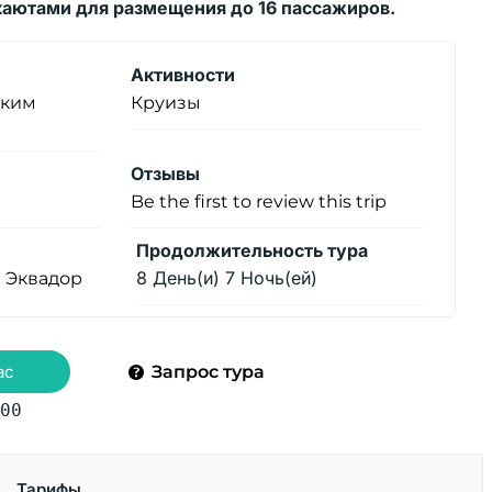
аютами для размещения до 16 пассажиров.
Активности
ским
Круизы
Отзывы
Be the first to review this trip
Продолжительность тура
,
8 День(и) 7 Ночь(ей)
Эквадор
ас
Запрос тура
00
Тарифы