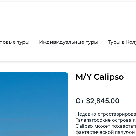
повые туры
Индивидуальные туры
Туры в Ко
M/Y Calipso
От
$
2,845.00
Недавно отреставриров
Галапагосские острова к
Calipso может похвастат
фантастической палубой