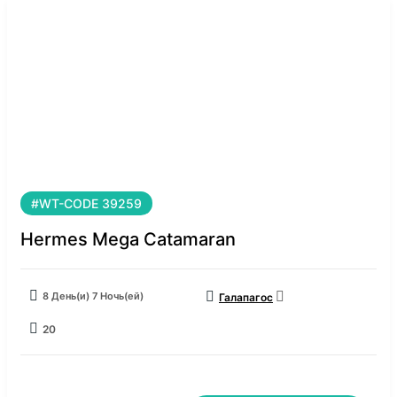
#WT-CODE 39259
Hermes Mega Catamaran
8 День(и) 7 Ночь(ей)
Галапагос
20