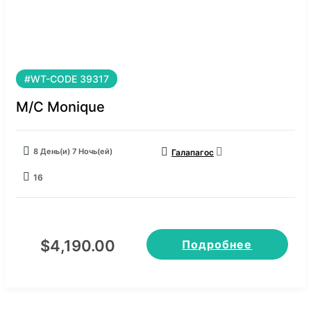
#WT-CODE 39317
M/C Monique
8 День(и) 7 Ночь(ей)
Галапагос
16
$
4,190.00
Подробнее