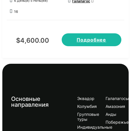
6 День(и) 5 Ночь(ей)
Галапагос
16
$
4,600.00
Подробнее
Основные
Эквадор
Галапагосы
направления
Колумбия
Амазония
Групповые
Анды
туры
Побережье
Индивидуальные